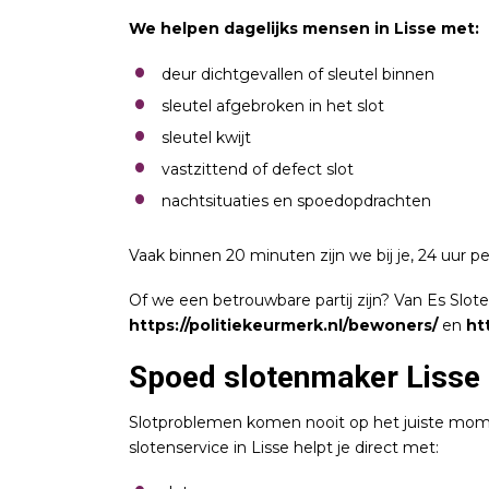
We helpen dagelijks mensen in Lisse met:
deur dichtgevallen of sleutel binnen
sleutel afgebroken in het slot
sleutel kwijt
vastzittend of defect slot
nachtsituaties en spoedopdrachten
Vaak binnen 20 minuten zijn we bij je, 24 uur p
Of we een betrouwbare partij zijn? Van Es Slo
https://politiekeurmerk.nl/bewoners/
en
ht
Spoed slotenmaker Lisse 
Slotproblemen komen nooit op het juiste mome
slotenservice in Lisse helpt je direct met: