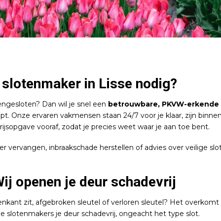
slotenmaker in Lisse nodig?
engesloten? Dan wil je snel een
betrouwbare, PKVW-erkende
pt. Onze ervaren vakmensen staan 24/7 voor je klaar, zijn binne
ijsopgave vooraf, zodat je precies weet waar je aan toe bent.
r vervangen, inbraakschade herstellen of advies over veilige slo
Wij openen je deur schadevrij
enkant zit, afgebroken sleutel of verloren sleutel? Het overkomt
slotenmakers je deur schadevrij, ongeacht het type slot.