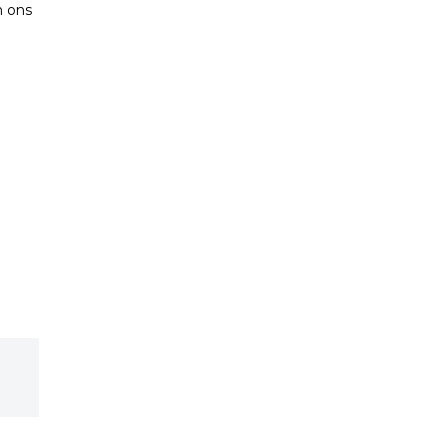
n ons