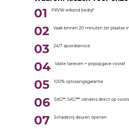
PKVW-erkend bedrijf
Vaak binnen 20 minuten ter plaatse in
24/7 spoedservice
Vaste tarieven + prijsopgave vooraf
100% oplossingsgarantie
SKG**, SKG*** cilinders direct op voorr
Schadevrij deuren openen