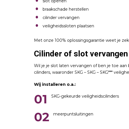
slot openen
braakschade herstellen
cilinder vervangen
veiligheidssloten plaatsen
Met onze 100% oplossingsgarantie weet je zeke
Cilinder of slot vervange
Wil je je slot laten vervangen of ben je toe aa
cilinders, waaronder SKG – SKG – SKG*** veilighei
Wij installeren o.a.:
SKG-gekeurde veiligheidscilinders
meerpuntsluitingen