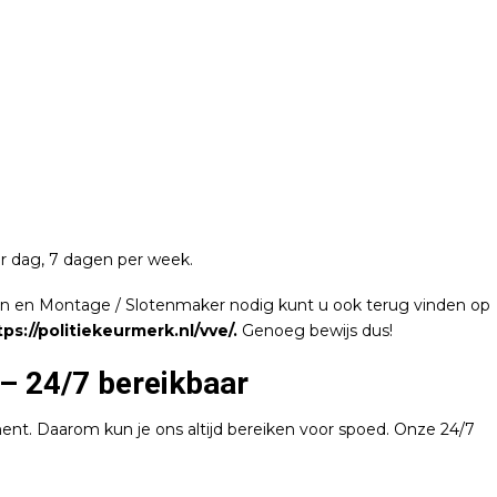
er dag, 7 dagen per week.
ten en Montage / Slotenmaker nodig kunt u ook terug vinden op
tps://politiekeurmerk.nl/vve/.
Genoeg bewijs dus!
– 24/7 bereikbaar
nt. Daarom kun je ons altijd bereiken voor spoed. Onze 24/7