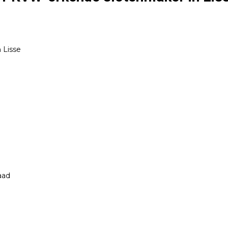
 Lisse
aad