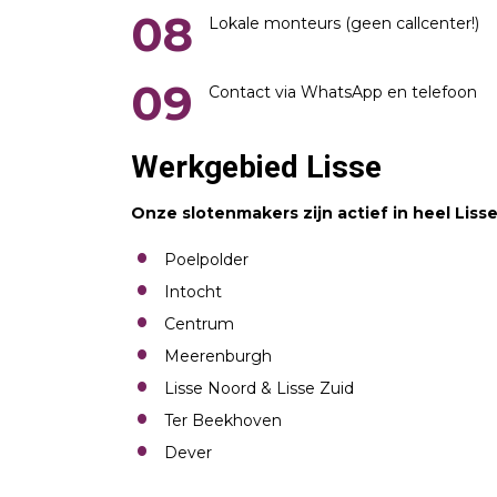
Lokale monteurs (geen callcenter!)
Contact via WhatsApp en telefoon
Werkgebied Lisse
Onze slotenmakers zijn actief in heel Liss
Poelpolder
Intocht
Centrum
Meerenburgh
Lisse Noord & Lisse Zuid
Ter Beekhoven
Dever