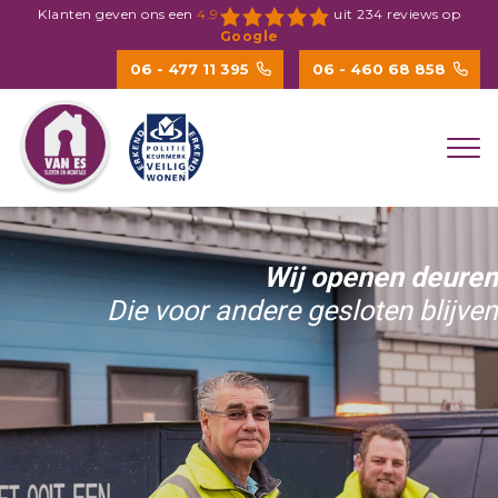
Spring
Klanten geven ons een
4.9
uit
234
reviews op
naar
Google
inhoud
06 - 477 11 395
06 - 460 68 858
Wij openen deuren
Die voor andere gesloten blijven