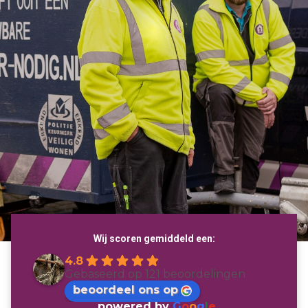
Wij scoren gemiddeld een:
4.8
Gebaseerd op 121 beoordelingen
beoordeel ons op
powered by
G
o
o
g
l
e