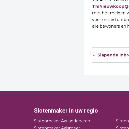
TmNieuwkoop@ho
met het melden va
voor ons ed ontbre
alle bewoners en 
←
Slapende inbr
Slotenmaker in uw regio
Slotenmaker Aarlanderveen
Slote
Slotenmaker Aalsmeer
Slote