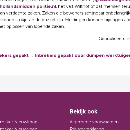
llandsmidden.politie.nl
. het valt Wilthof of dat mensen te
n verdachte zaken. Zaken die bewoners schijnbaar onbelangrij
kende stukjes in de puzzel zijn. Meldingen kunnen bijdragen aan
het oplossen van lopende zaken.
Gepubliceerd i
ekers gepakt
→
Inbrekers gepakt door dumpen werktuige
Bekijk ook
nmaker Nieuwkoop
Algemene voorwaarden
nmaker Nieuwveen
Privacyverklaring