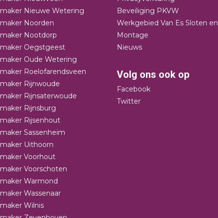
nmaker Nieuwe Wetering
Beveiliging PKVW
nmaker Noorden
Werkgebied Van Es Sloten en
nmaker Nootdorp
Montage
nmaker Oegstgeest
Nieuws
nmaker Oude Wetering
nmaker Roelofarendsveen
Volg ons ook op
nmaker Rijnwoude
Facebook
nmaker Rijnsaterwoude
Twitter
nmaker Rijnsburg
nmaker Rijsenhout
nmaker Sassenheim
nmaker Uithoorn
nmaker Voorhout
nmaker Voorschoten
nmaker Warmond
nmaker Wassenaar
maker Wilnis
nmaker Zevenhoven