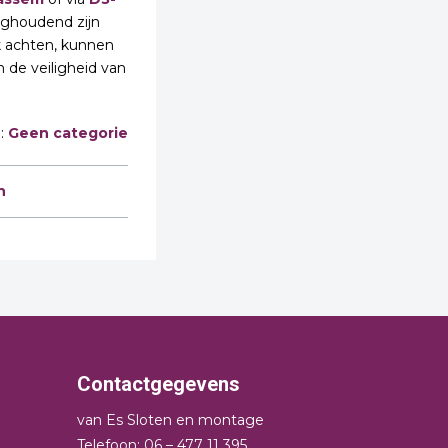
rughoudend zijn
k achten, kunnen
 de veiligheid van
n:
Geen categorie
n
Contactgegevens
van Es Sloten en montage
Telefoon: 06 – 477 11 395