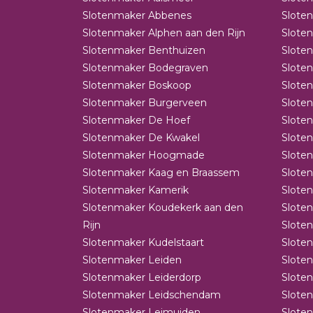
Slotenmaker Abbenes
Slote
Slotenmaker Alphen aan den Rijn
Slote
Slotenmaker Benthuizen
Slote
Slotenmaker Bodegraven
Slote
Slotenmaker Boskoop
Slote
Slotenmaker Burgerveen
Slote
Slotenmaker De Hoef
Slote
Slotenmaker De Kwakel
Slote
Slotenmaker Hoogmade
Slote
Slotenmaker Kaag en Braassem
Slote
Slotenmaker Kamerik
Slote
Slotenmaker Koudekerk aan den
Slote
Rijn
Slote
Slotenmaker Kudelstaart
Slote
Slotenmaker Leiden
Slote
Slotenmaker Leiderdorp
Slote
Slotenmaker Leidschendam
Sloten
Slotenmaker Leimuiden
Slote