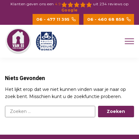
Spring
Klanten geven ons een
4.9
uit
234
reviews op
naar
Google
inhoud
06 - 477 11 395
06 - 460 68 858
Niets Gevonden
Het lijkt erop dat we niet kunnen vinden waar je naar op
zoek bent. Misschien kunt u de zoekfunctie proberen.
Zoeken
naar: