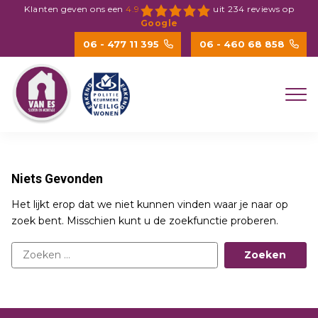
Spring
Klanten geven ons een
4.9
uit
234
reviews op
naar
Google
inhoud
06 - 477 11 395
06 - 460 68 858
Niets Gevonden
Het lijkt erop dat we niet kunnen vinden waar je naar op
zoek bent. Misschien kunt u de zoekfunctie proberen.
Zoeken
naar: