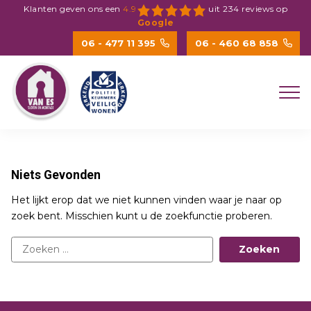
Spring
Klanten geven ons een
4.9
uit
234
reviews op
naar
Google
inhoud
06 - 477 11 395
06 - 460 68 858
Niets Gevonden
Het lijkt erop dat we niet kunnen vinden waar je naar op
zoek bent. Misschien kunt u de zoekfunctie proberen.
Zoeken
naar: