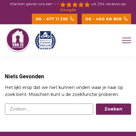
Spring
Klanten geven ons een
4.9
uit
234
reviews op
naar
Google
inhoud
06 - 477 11 395
06 - 460 68 858
Niets Gevonden
Het lijkt erop dat we niet kunnen vinden waar je naar op
zoek bent. Misschien kunt u de zoekfunctie proberen.
Zoeken
naar: